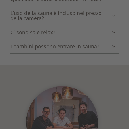
Troverete sauna finlandese, bagno turco e altre
L’uso della sauna è incluso nel prezzo
della camera?
offerte benessere.
Sì, l’ingresso alla sauna è incluso per gli ospiti.
Ci sono sale relax?
Dopo la sauna vi attendono confortevoli sale relax.
I bambini possono entrare in sauna?
L’area sauna è una zona tranquilla. I bambini minori
degli anni 16 non possono entrare nell’area sauna.