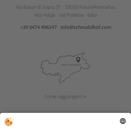
Via Rasun di Sopra 31
⋅
39030 Rasun/Anterselva
Alto Adige
⋅
Val Pusteria
⋅
Italia
+39 0474 496247
⋅
info@schmalzlhof.com
Come raggiungerci