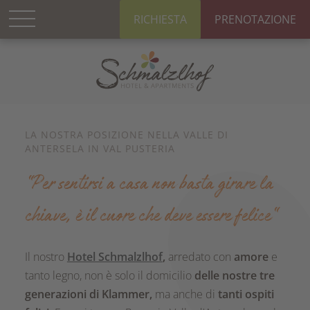
RICHIESTA
PRENOTAZIONE
LA NOSTRA POSIZIONE NELLA VALLE DI
ANTERSELA IN VAL PUSTERIA
“Per sentirsi a casa non basta girare la
chiave, è il cuore che deve essere felice“
Il nostro
Hotel Schmalzlhof
,
arredato con
amore
e
tanto legno, non è solo il domicilio
delle nostre tre
generazioni di Klammer,
ma anche di
tanti ospiti