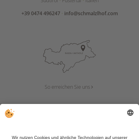
Südtirol
⋅
Pustertal
⋅
Italien
+39 0474 496247
⋅
info@schmalzlhof.com
So erreichen Sie uns